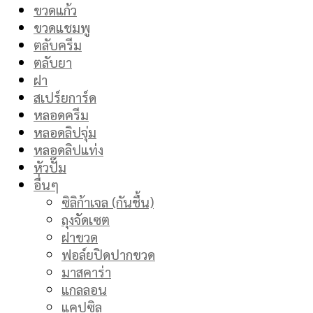
ขวดแก้ว
ขวดแชมพู
ตลับครีม
ตลับยา
ฝา
สเปร์ยการ์ด
หลอดครีม
หลอดลิปจุ่ม
หลอดลิปแท่ง
หัวปั๊ม
อื่นๆ
ซิลิก้าเจล (กันชื้น)
ถุงจัดเซต
ฝาขวด
ฟอล์ยปิดปากขวด
มาสคาร่า
แกลลอน
แคปซิล