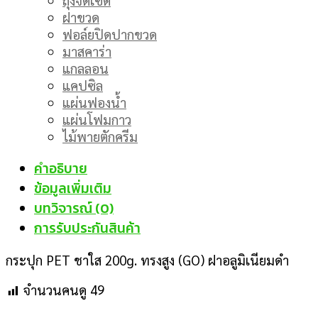
ฝาขวด
ฟอล์ยปิดปากขวด
มาสคาร่า
แกลลอน
แคปซิล
แผ่นฟองน้ำ
แผ่นโฟมกาว
ไม้พายตักครีม
คำอธิบาย
ข้อมูลเพิ่มเติม
บทวิจารณ์ (0)
การรับประกันสินค้า
กระปุก PET ชาใส 200g. ทรงสูง (GO) ฝาอลูมิเนียมดำ
จำนวนคนดู
49