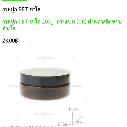
กระปุก PET ชาใส
กระปุก PET ชาใส 200g. ทรงแบน (GR) ฝาพลาสติกขาว/
ดำ/ใส
23.00
฿