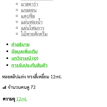
มาสคาร่า
แกลลอน
แคปซิล
แผ่นฟองน้ำ
แผ่นโฟมกาว
ไม้พายตักครีม
คำอธิบาย
ข้อมูลเพิ่มเติม
บทวิจารณ์ (0)
การรับประกันสินค้า
หลอดลิปแท่ง ทรงสี่เหลี่ยม 12ml.
จำนวนคนดู
72
ความจุ
12ml.