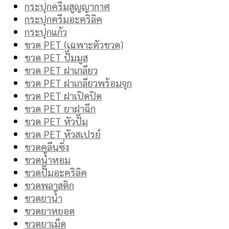
กระปุกครีมสูญญากาศ
กระปุกครีมอะคริลิค
กระปุกแก้ว
ขวด PET (เฉพาะตัวขวด)
ขวด PET ปั๊มมูส
ขวด PET ฝาเกลียว
ขวด PET ฝาเกลียวพร้อมจุก
ขวด PET ฝาเปิดปิด
ขวด PET ยาฝาฉีก
ขวด PET หัวปั๊ม
ขวด PET หัวสเปรย์
ขวดคลีนซิ่ง
ขวดน้ำหอม
ขวดปั๊มอะคริลิค
ขวดพลาสติก
ขวดยาน้ำ
ขวดยาหยอด
ขวดยาเม็ด