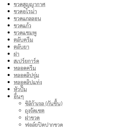
ขวดสูญญากาศ
ขวดอโรม่า
ขวดแกลลอน
ขวดแก้ว
ขวดแชมพู
ตลับครีม
ตลับยา
ฝา
สเปร์ยการ์ด
หลอดครีม
หลอดลิปจุ่ม
หลอดลิปแท่ง
หัวปั๊ม
อื่นๆ
ซิลิก้าเจล (กันชื้น)
ถุงจัดเซต
ฝาขวด
ฟอล์ยปิดปากขวด