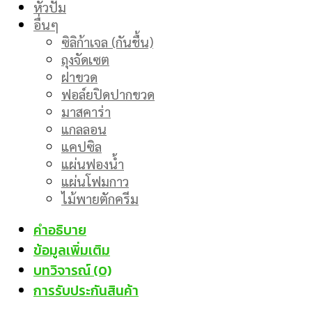
หัวปั๊ม
อื่นๆ
ซิลิก้าเจล (กันชื้น)
ถุงจัดเซต
ฝาขวด
ฟอล์ยปิดปากขวด
มาสคาร่า
แกลลอน
แคปซิล
แผ่นฟองน้ำ
แผ่นโฟมกาว
ไม้พายตักครีม
คำอธิบาย
ข้อมูลเพิ่มเติม
บทวิจารณ์ (0)
การรับประกันสินค้า