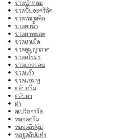
ขวดน้ำหอม
ขวดปั๊มอะคริลิค
ขวดพลาสติก
ขวดยาน้ำ
ขวดยาหยอด
ขวดยาเม็ด
ขวดสูญญากาศ
ขวดอโรม่า
ขวดแกลลอน
ขวดแก้ว
ขวดแชมพู
ตลับครีม
ตลับยา
ฝา
สเปร์ยการ์ด
หลอดครีม
หลอดลิปจุ่ม
หลอดลิปแท่ง