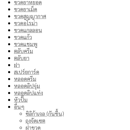
ขวดยาหยอด
ขวดยาเม็ด
ขวดสูญญากาศ
ขวดอโรม่า
ขวดแกลลอน
ขวดแก้ว
ขวดแชมพู
ตลับครีม
ตลับยา
ฝา
สเปร์ยการ์ด
หลอดครีม
หลอดลิปจุ่ม
หลอดลิปแท่ง
หัวปั๊ม
อื่นๆ
ซิลิก้าเจล (กันชื้น)
ถุงจัดเซต
ฝาขวด