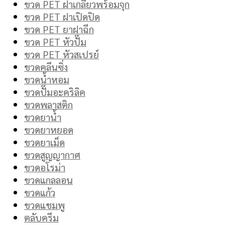
ขวด PET ฝาเกลียวพร้อมจุก
ขวด PET ฝาเปิดปิด
ขวด PET ยาฝาฉีก
ขวด PET หัวปั๊ม
ขวด PET หัวสเปรย์
ขวดคลีนซิ่ง
ขวดน้ำหอม
ขวดปั๊มอะคริลิค
ขวดพลาสติก
ขวดยาน้ำ
ขวดยาหยอด
ขวดยาเม็ด
ขวดสูญญากาศ
ขวดอโรม่า
ขวดแกลลอน
ขวดแก้ว
ขวดแชมพู
ตลับครีม