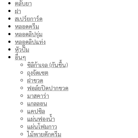
ตลับยา
ฝา
สเปร์ยการ์ด
หลอดครีม
หลอดลิปจุ่ม
หลอดลิปแท่ง
หัวปั๊ม
อื่นๆ
ซิลิก้าเจล (กันชื้น)
ถุงจัดเซต
ฝาขวด
ฟอล์ยปิดปากขวด
มาสคาร่า
แกลลอน
แคปซิล
แผ่นฟองน้ำ
แผ่นโฟมกาว
ไม้พายตักครีม