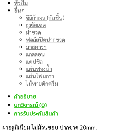
หัวปั๊ม
อื่นๆ
ซิลิก้าเจล (กันชื้น)
ถุงจัดเซต
ฝาขวด
ฟอล์ยปิดปากขวด
มาสคาร่า
แกลลอน
แคปซิล
แผ่นฟองน้ำ
แผ่นโฟมกาว
ไม้พายตักครีม
คำอธิบาย
บทวิจารณ์ (0)
การรับประกันสินค้า
ฝาอลูมิเนียม ไม่ม้วนขอบ ปากขวด 20mm.