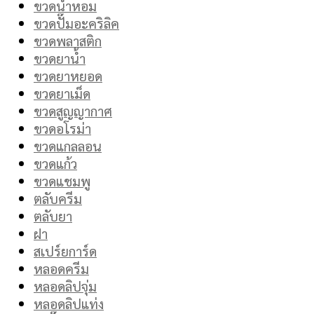
ขวดน้ำหอม
ขวดปั๊มอะคริลิค
ขวดพลาสติก
ขวดยาน้ำ
ขวดยาหยอด
ขวดยาเม็ด
ขวดสูญญากาศ
ขวดอโรม่า
ขวดแกลลอน
ขวดแก้ว
ขวดแชมพู
ตลับครีม
ตลับยา
ฝา
สเปร์ยการ์ด
หลอดครีม
หลอดลิปจุ่ม
หลอดลิปแท่ง