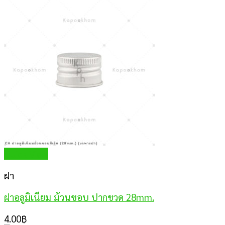
Quick View
ฝา
ฝาอลูมิเนียม ม้วนขอบ ปากขวด 28mm.
4.00
฿