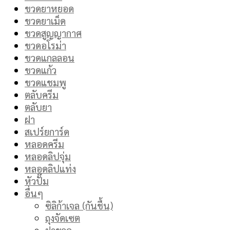
ขวดยาหยอด
ขวดยาเม็ด
ขวดสูญญากาศ
ขวดอโรม่า
ขวดแกลลอน
ขวดแก้ว
ขวดแชมพู
ตลับครีม
ตลับยา
ฝา
สเปร์ยการ์ด
หลอดครีม
หลอดลิปจุ่ม
หลอดลิปแท่ง
หัวปั๊ม
อื่นๆ
ซิลิก้าเจล (กันชื้น)
ถุงจัดเซต
ฝาขวด