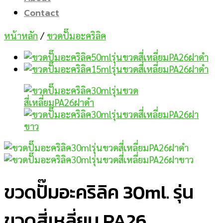
Contact
หน้าหลัก
/
ขวดปั๊มอะคริลิค
ขวดปั๊มอะคริลิค 30ml. รุ่น
ขวดสี่เหลี่ยม PA26