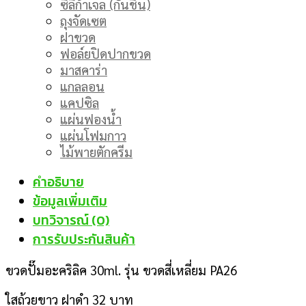
ซิลิก้าเจล (กันชื้น)
ถุงจัดเซต
ฝาขวด
ฟอล์ยปิดปากขวด
มาสคาร่า
แกลลอน
แคปซิล
แผ่นฟองน้ำ
แผ่นโฟมกาว
ไม้พายตักครีม
คำอธิบาย
ข้อมูลเพิ่มเติม
บทวิจารณ์ (0)
การรับประกันสินค้า
ขวดปั๊มอะคริลิค 30ml. รุ่น ขวดสี่เหลี่ยม PA26
ใสถ้วยขาว ฝาดำ 32 บาท