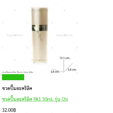
Quick View
ขวดปั๊มอะคริลิค
ขวดปั๊มอะคริลิค PA1 30ml. รุ่น Chi
32.00
฿