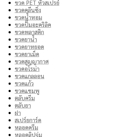
ขวด PET หัวสเปรย์
ขวดคลีนซิ่ง
ขวดน้ำหอม
ขวดปั๊มอะคริลิค
ขวดพลาสติก
ขวดยาน้ำ
ขวดยาหยอด
ขวดยาเม็ด
ขวดสูญญากาศ
ขวดอโรม่า
ขวดแกลลอน
ขวดแก้ว
ขวดแชมพู
ตลับครีม
ตลับยา
ฝา
สเปร์ยการ์ด
หลอดครีม
หลอดลิปจุ่ม