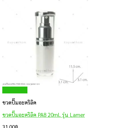
Quick View
ขวดปั๊มอะคริลิค
ขวดปั๊มอะคริลิค PA8 20ml. รุ่น Lamer
31.00
฿