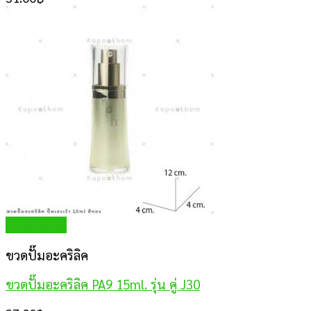
Quick View
ขวดปั๊มอะคริลิค
ขวดปั๊มอะคริลิค PA9 15ml. รุ่น คู่ J30