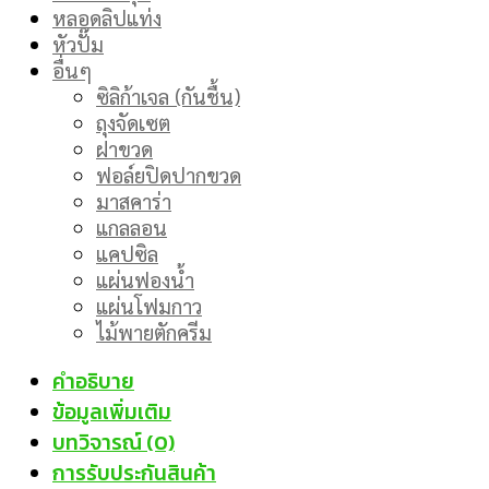
หลอดลิปแท่ง
หัวปั๊ม
อื่นๆ
ซิลิก้าเจล (กันชื้น)
ถุงจัดเซต
ฝาขวด
ฟอล์ยปิดปากขวด
มาสคาร่า
แกลลอน
แคปซิล
แผ่นฟองน้ำ
แผ่นโฟมกาว
ไม้พายตักครีม
คำอธิบาย
ข้อมูลเพิ่มเติม
บทวิจารณ์ (0)
การรับประกันสินค้า