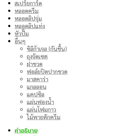
สเปร์ยการ์ด
หลอดครีม
หลอดลิปจุ่ม
หลอดลิปแท่ง
หัวปั๊ม
อื่นๆ
ซิลิก้าเจล (กันชื้น)
ถุงจัดเซต
ฝาขวด
ฟอล์ยปิดปากขวด
มาสคาร่า
แกลลอน
แคปซิล
แผ่นฟองน้ำ
แผ่นโฟมกาว
ไม้พายตักครีม
คำอธิบาย