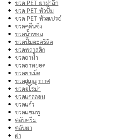
ขวด PET ยาฝาฉีก
ขวด PET หัวปั๊ม
ขวด PET หัวสเปรย์
ขวดคลีนซิ่ง
ขวดน้ำหอม
ขวดปั๊มอะคริลิค
ขวดพลาสติก
ขวดยาน้ำ
ขวดยาหยอด
ขวดยาเม็ด
ขวดสูญญากาศ
ขวดอโรม่า
ขวดแกลลอน
ขวดแก้ว
ขวดแชมพู
ตลับครีม
ตลับยา
ฝา