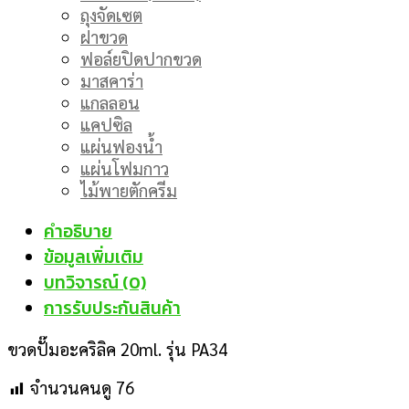
ถุงจัดเซต
ฝาขวด
ฟอล์ยปิดปากขวด
มาสคาร่า
แกลลอน
แคปซิล
แผ่นฟองน้ำ
แผ่นโฟมกาว
ไม้พายตักครีม
คำอธิบาย
ข้อมูลเพิ่มเติม
บทวิจารณ์ (0)
การรับประกันสินค้า
ขวดปั๊มอะคริลิค 20ml. รุ่น PA34
จำนวนคนดู
76