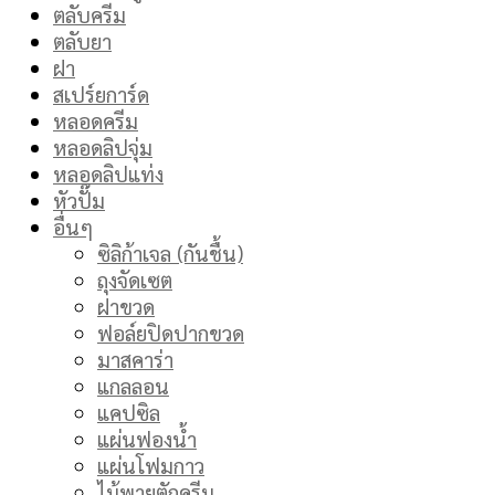
ตลับครีม
ตลับยา
ฝา
สเปร์ยการ์ด
หลอดครีม
หลอดลิปจุ่ม
หลอดลิปแท่ง
หัวปั๊ม
อื่นๆ
ซิลิก้าเจล (กันชื้น)
ถุงจัดเซต
ฝาขวด
ฟอล์ยปิดปากขวด
มาสคาร่า
แกลลอน
แคปซิล
แผ่นฟองน้ำ
แผ่นโฟมกาว
ไม้พายตักครีม