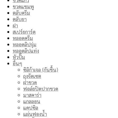
ขวดแชมพู
ตลับครีม
ตลับยา
ฝา
สเปร์ยการ์ด
หลอดครีม
หลอดลิปจุ่ม
หลอดลิปแท่ง
หัวปั๊ม
อื่นๆ
ซิลิก้าเจล (กันชื้น)
ถุงจัดเซต
ฝาขวด
ฟอล์ยปิดปากขวด
มาสคาร่า
แกลลอน
แคปซิล
แผ่นฟองน้ำ