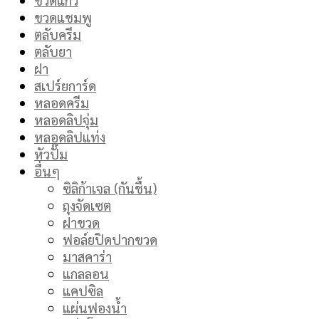
ขวดแชมพู
ตลับครีม
ตลับยา
ฝา
สเปร์ยการ์ด
หลอดครีม
หลอดลิปจุ่ม
หลอดลิปแท่ง
หัวปั๊ม
อื่นๆ
ซิลิก้าเจล (กันชื้น)
ถุงจัดเซต
ฝาขวด
ฟอล์ยปิดปากขวด
มาสคาร่า
แกลลอน
แคปซิล
แผ่นฟองน้ำ