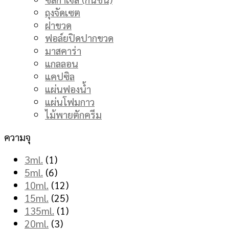
ถุงจัดเซต
ฝาขวด
ฟอล์ยปิดปากขวด
มาสคาร่า
แกลลอน
แคปซิล
แผ่นฟองน้ำ
แผ่นโฟมกาว
ไม้พายตักครีม
ความจุ
3ml.
(1)
5ml.
(6)
10ml.
(12)
15ml.
(25)
135ml.
(1)
20ml.
(3)