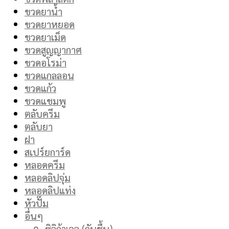
ขวดยาน้ำ
ขวดยาหยอด
ขวดยาเม็ด
ขวดสูญญากาศ
ขวดอโรม่า
ขวดแกลลอน
ขวดแก้ว
ขวดแชมพู
ตลับครีม
ตลับยา
ฝา
สเปร์ยการ์ด
หลอดครีม
หลอดลิปจุ่ม
หลอดลิปแท่ง
หัวปั๊ม
อื่นๆ
ซิลิก้าเจล (กันชื้น)