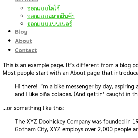
ออกแบบโลโก้
ออกแบบฉลากสินค้า
ออกแบบแบนเนอร์
Blog
About
Contact
This is an example page. It’s different from a blog po
Most people start with an About page that introduces 
Hi there! I’m a bike messenger by day, aspiring a
and I like piña coladas. (And gettin’ caught in th
…or something like this:
The XYZ Doohickey Company was founded in 1971,
Gotham City, XYZ employs over 2,000 people an